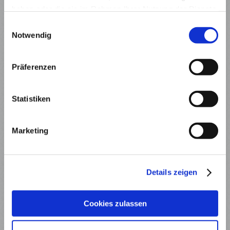
Unfall-Service
haben oder die sie im Rahmen Ihrer Nutzung der Dienste
Sie hatten einen Unfall ? Wir kümmern
gesammelt haben.
Einwilligungsauswahl
uns um Sie und Ihr Auto und machen
Notwendig
sie schnellstmöglich wieder mobil.
MEHR ERFAHREN
Präferenzen
Statistiken
Marketing
Details zeigen
Cookies zulassen
Oldtimer
Wir teilen Ihre Leidenschaft für Ihre